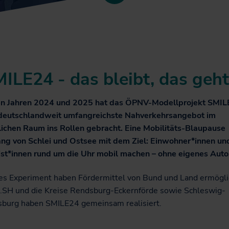
ILE24 - das bleibt, das geht
en Jahren 2024 und 2025 hat das ÖPNV-Modellprojekt SMI
deutschlandweit umfangreichste Nahverkehrsangebot im
lichen Raum ins Rollen gebracht. Eine Mobilitäts-Blaupause
ang von Schlei und Ostsee mit dem Ziel: Einwohner*innen un
ist*innen rund um die Uhr mobil machen – ohne eigenes Auto
es Experiment haben Fördermittel von Bund und Land ermögli
SH und die Kreise Rendsburg-Eckernförde sowie Schleswig-
sburg haben SMILE24 gemeinsam realisiert.