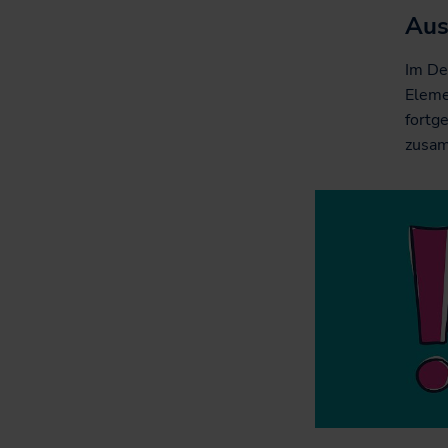
Aus
Im De
Eleme
fortg
zusam