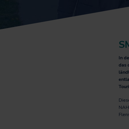
SM
In d
das 
länd
entl
Tour
Dies
NAH.
Flen