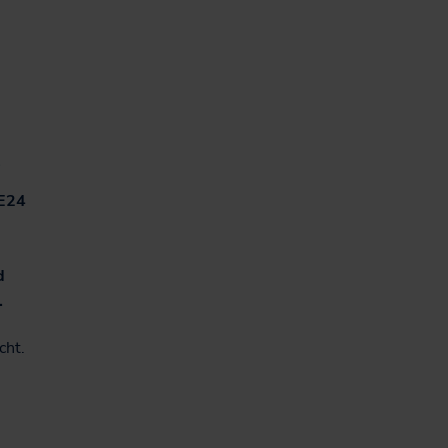
LE24
d
.
cht.