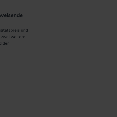
tsweisende
itätspreis und
 zwei weitere
d der